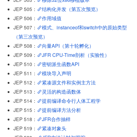
JEP 505：
结构化并发（第五次预览）
JEP 506：
作用域值
JEP 507：
模式、instanceof和switch中的原始类型
（第三次预览）
JEP 508：
向量API（第十轮孵化）
JEP 509：
JFR CPU-Time剖析（实验性）
JEP 510：
密钥派生函数API
JEP 511：
模块导入声明
JEP 512：
紧凑源文件和实例主方法
JEP 513：
灵活的构造函数体
JEP 514：
提前编译命令行人体工程学
JEP 515：
提前编译方法分析
JEP 518：
JFR合作抽样
JEP 519：
紧凑对象头