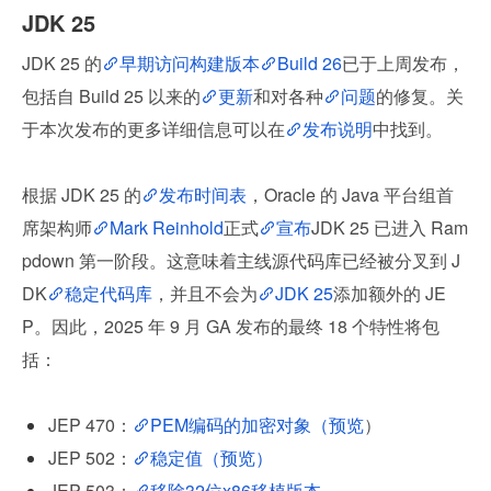
JDK 25
JDK 25 的
早期访问构建版本
Build 26
已于上周发布，
包括自 Build 25 以来的
更新
和对各种
问题
的修复。关
于本次发布的更多详细信息可以在
发布说明
中找到。
根据 JDK 25 的
发布时间表
，Oracle 的 Java 平台组首
席架构师
Mark Reinhold
正式
宣布
JDK 25 已进入 Ram
pdown 第一阶段。这意味着主线源代码库已经被分叉到 J
DK
稳定代码库
，并且不会为
JDK 25
添加额外的 JE
P。因此，2025 年 9 月 GA 发布的最终 18 个特性将包
括：
JEP 470：
PEM编码的加密对象（预览
）
JEP 502：
稳定值（预览）
JEP 503：
移除32位x86移植版本