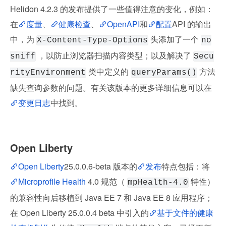
Helidon 4.2.3 的发布提供了一些值得注意的变化，例如：
在
度量
、
健康检查
、
OpenAPI
和
配置
API 的输出
中，为 
 头添加了一个 
X-Content-Type-Options
no
 ，以防止浏览器扫描内容类型；以及解决了 
sniff
Secu
 类中定义的 
 方法
rityEnvironment
queryParams()
缺失查询参数的问题。有关该版本的更多详细信息可以在
变更日志
中找到。
Open Liberty
Open Liberty
25.0.0.6-beta 版本的
发布
特点包括：将
Microprofile Health
 4.0 规范（ 
 特性）
mpHealth-4.0
的兼容性向后移植到 Java EE 7 和 Java EE 8 应用程序；
在 Open Liberty 25.0.0.4 beta 中引入的
基于文件的健康