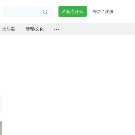
登录
注册

写点什么
/

大前端
管理/文化