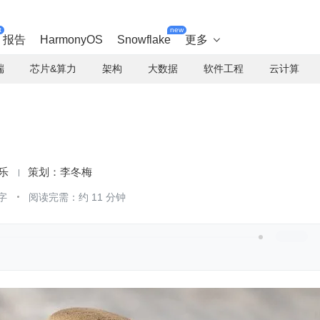
t
new
报告
HarmonyOS
Snowflake
更多

端
芯片&算力
架构
大数据
软件工程
云计算
乐
李冬梅
字
阅读完需：约 11 分钟