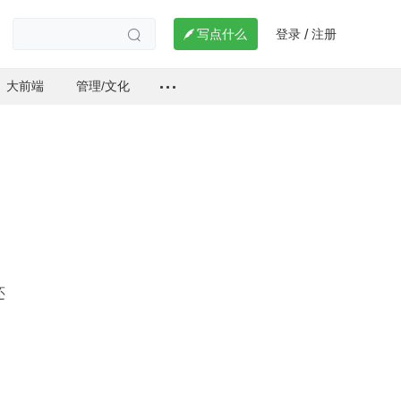
登录
注册

写点什么
/

大前端
管理/文化
还