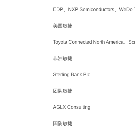
EDP、NXP Semiconductors、WeDo T
美国敏捷
Toyota Connected North America、Sc
非洲敏捷
Sterling Bank Plc
团队敏捷
AGLX Consulting
国防敏捷