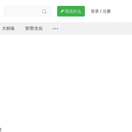
登录
注册

写点什么
/

大前端
管理/文化
整