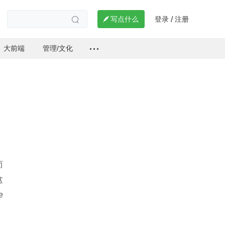
登录
注册

写点什么
/

大前端
管理/文化
而
这
e