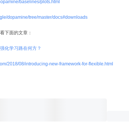
/dopamine/baselines/plots.html 
oogle/dopamine/tree/master/docs#downloads 
看下面的文章：
强化学习路在何方？
.com/2018/08/introducing-new-framework-for-flexible.html 