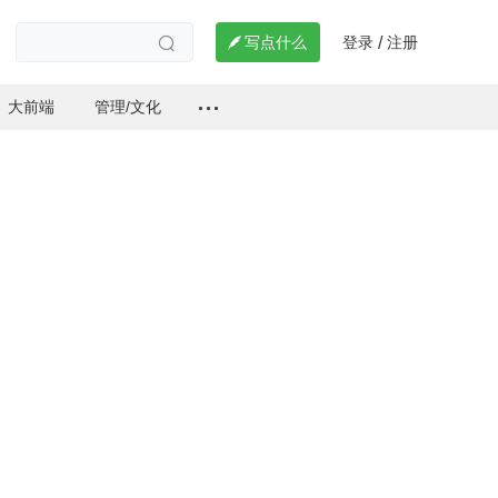
登录
注册

写点什么
/

大前端
管理/文化