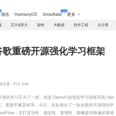
t
new
报告
HarmonyOS
Snowflake
更多

端
芯片&算力
架构
大数据
软件工程
云计算
I！谷歌重磅开源强化学习框架
读完需：约 6 分钟
表现，让强化学习又火了一把，但是 OpenAI 的强化学习训练环境 Ope
太稳定、更新不够及时等。今日，谷歌推出了一款全新的开源强化学
TensorFlow，主打灵活性、稳定性、复现性，能够提供快速的基准