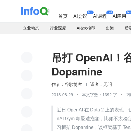
hot
hot
ho
首页
AI会议
AI课程
AI应用
企业动态
行业深度
AI&大模型
出海
后
吊打 OpenA
Dopamine
谷歌博客
无明
2018-08-29
本文字数：1692 字
阅
近日 OpenAI 在 Dota 2 上的
nAI Gym 却屡遭抱怨，比如不
习框架 Dopamine，该框架基于 