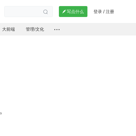
登录
注册

写点什么
/

大前端
管理/文化
户