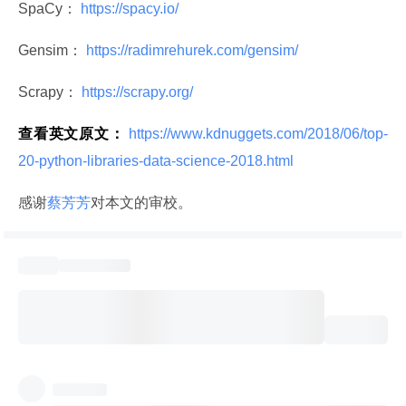
SpaCy：
 https://spacy.io/ 
Gensim：
 https://radimrehurek.com/gensim/ 
Scrapy：
 https://scrapy.org/ 
查看英文原文：
 https://www.kdnuggets.com/2018/06/top-
20-python-libraries-data-science-2018.html 
感谢
蔡芳芳
对本文的审校。