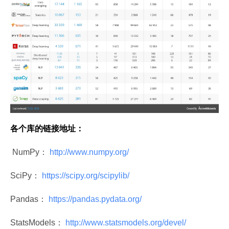
各个库的链接地址：
 NumPy：
 http://www.numpy.org/ 
SciPy：
 https://scipy.org/scipylib/ 
Pandas：
 https://pandas.pydata.org/ 
StatsModels：
 http://www.statsmodels.org/devel/ 