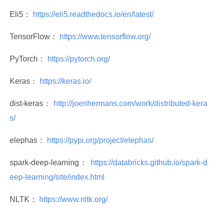
Eli5：
 https://eli5.readthedocs.io/en/latest/ 
TensorFlow：
 https://www.tensorflow.org/ 
PyTorch：
 https://pytorch.org/ 
Keras：
 https://keras.io/ 
dist-keras：
 http://joerihermans.com/work/distributed-kera
s/ 
elephas：
 https://pypi.org/project/elephas/ 
spark-deep-learning：
 https://databricks.github.io/spark-d
eep-learning/site/index.html 
NLTK：
 https://www.nltk.org/ 