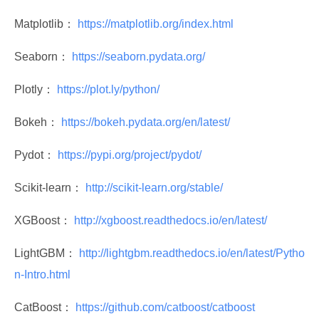
Matplotlib：
 https://matplotlib.org/index.html 
Seaborn：
 https://seaborn.pydata.org/ 
Plotly：
 https://plot.ly/python/ 
Bokeh：
 https://bokeh.pydata.org/en/latest/ 
Pydot：
 https://pypi.org/project/pydot/ 
Scikit-learn：
 http://scikit-learn.org/stable/ 
XGBoost：
 http://xgboost.readthedocs.io/en/latest/ 
LightGBM：
 http://lightgbm.readthedocs.io/en/latest/Pytho
n-Intro.html 
CatBoost：
 https://github.com/catboost/catboost 