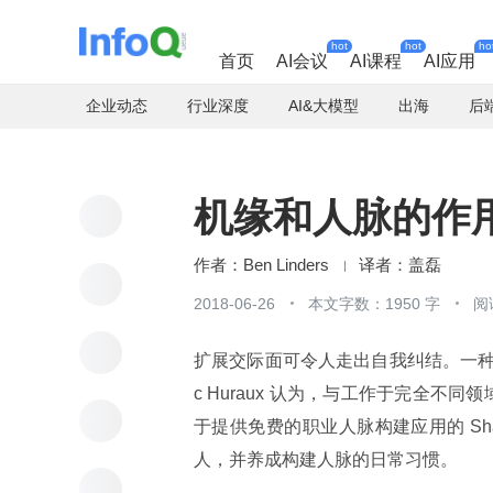
hot
hot
ho
首页
AI会议
AI课程
AI应用
企业动态
行业深度
AI&大模型
出海
后
机缘和人脉的作
Ben Linders
盖磊
2018-06-26
本文字数：1950 字
阅
扩展交际面可令人走出自我纠结。一种
c Huraux 认为，与工作于完全不
于提供免费的职业人脉构建应用的 S
人，并养成构建人脉的日常习惯。