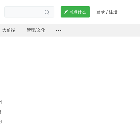
登录
注册

写点什么
/

大前端
管理/文化
i
自
的