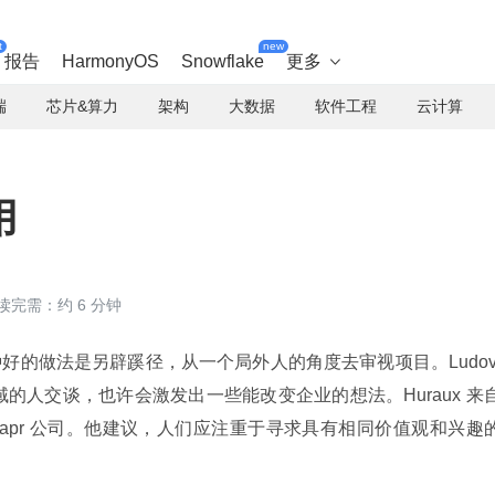
t
new
报告
HarmonyOS
Snowflake
更多

端
芯片&算力
架构
大数据
软件工程
云计算
用
读完需：约 6 分钟
好的做法是另辟蹊径，从一个局外人的角度去审视项目。Ludov
同领域的人交谈，也许会激发出一些能改变企业的想法。Huraux 来
hapr 公司。他建议，人们应注重于寻求具有相同价值观和兴趣