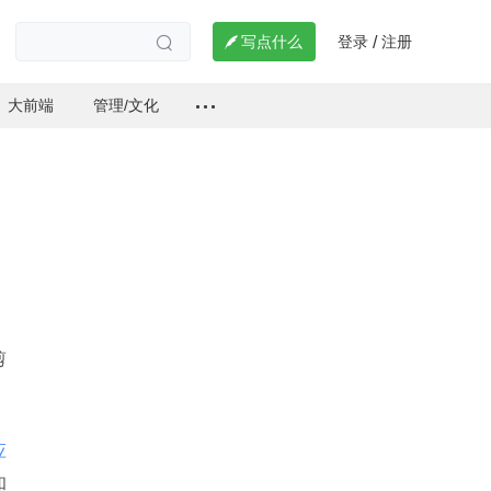
登录
注册

写点什么
/

大前端
管理/文化
剪
应
和