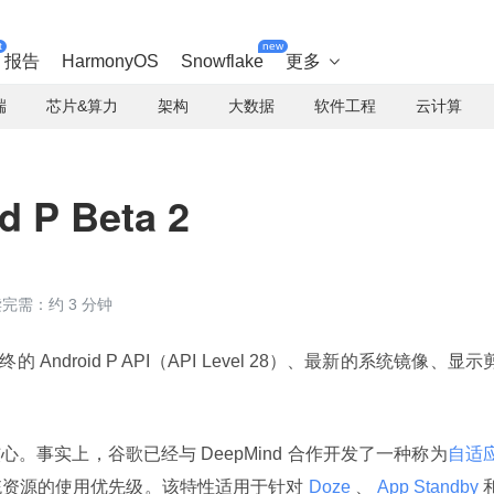
t
new
报告
HarmonyOS
Snowflake
更多

端
芯片&算力
架构
大数据
软件工程
云计算
 P Beta 2
完需：约 3 分钟
最终的 Android P API（API Level 28）、最新的系统镜像、显示
的核心。事实上，谷歌已经与 DeepMind 合作开发了一种称为
自适
统资源的使用优先级。该特性适用于针对
 Doze 
、
 App Standby 