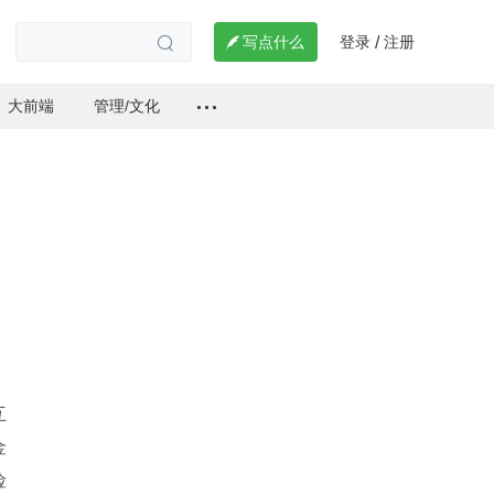
登录
注册

写点什么
/

大前端
管理/文化
互
金
险