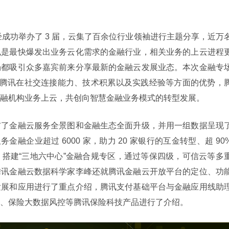
峰会已经成功举办了 3 届，云集了百余位行业领袖进行主题分享，近万
也是最快爆发出业务云化需求的金融行业，相关业务的上云进程
场都吸引众多嘉宾前来分享最新的金融云发展业态。本次金融专
托腾讯在社交连接能力、技术积累以及实践经验等方面的优势，
融机构业务上云，共创向智慧金融业务模式的转型发展。
布了金融云服务全景图和金融生态全面升级，并用一组数据呈现
务金融企业超过 6000 家，助力 20 家银行的互金转型、超 90%
搭建“三地六中心”金融合规专区，通过等保四级，可信云等多
腾讯金融云数据科学家李峰还就腾讯金融云开放平台的定位、功
发展和应用进行了重点介绍，腾讯支付基础平台与金融应用线助
、保险大数据风控等腾讯保险科技产品进行了介绍。