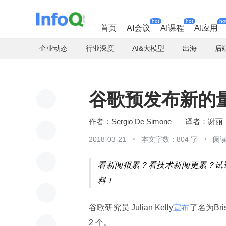
hot
hot
ho
首页
AI会议
AI课程
AI应用
企业动态
行业深度
AI&大模型
出海
后
谷歌预发布新的量子处
Sergio De Simone
谢丽
2018-03-21
本文字数：804 字
阅读
看新闻很累？看技术新闻更累？试
料！
谷歌研究员 Julian Kelly
宣布
了名为Br
2 个。