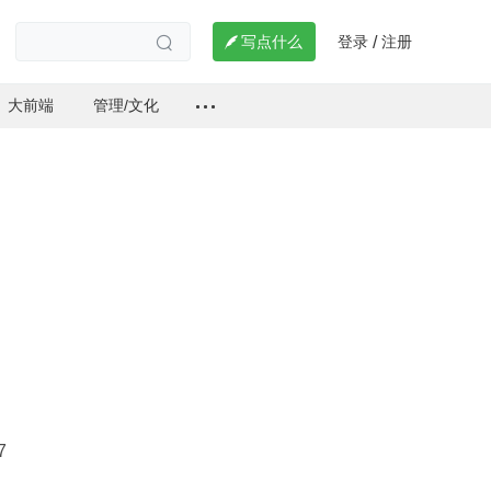
登录
注册

写点什么
/

大前端
管理/文化
7