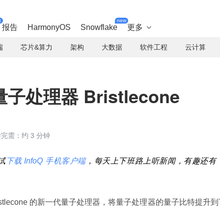
t
new
报告
HarmonyOS
Snowflake
更多

端
芯片&算力
架构
大数据
软件工程
云计算
理器 Bristlecone
完需：约 3 分钟
试
下载 InfoQ 手机客户端
，每天上下班路上听新闻，有趣还有
istlecone 的新一代量子处理器，将量子处理器的量子比特提升到