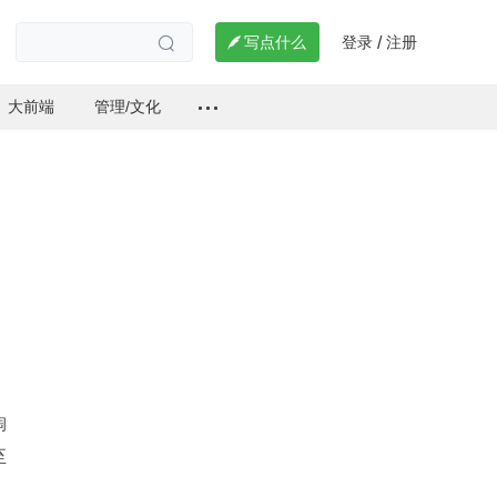
登录
注册

写点什么
/

大前端
管理/文化
淘
至