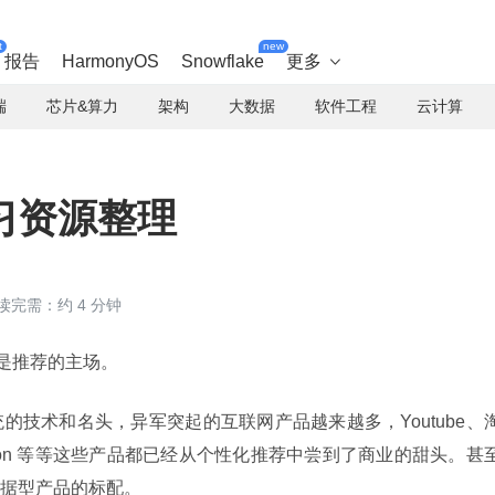
t
new
报告
HarmonyOS
Snowflake
更多

端
芯片&算力
架构
大数据
软件工程
云计算
习资源整理
读完需：约 4 分钟
则是推荐的主场。
的技术和名头，异军突起的互联网产品越来越多，Youtube、
mazon 等等这些产品都已经从个性化推荐中尝到了商业的甜头。甚
据型产品的标配。