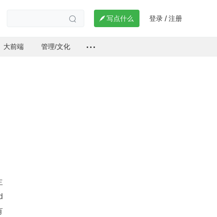
登录
注册

写点什么
/

大前端
管理/文化
主
d
有