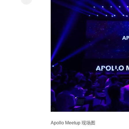
Apollo Meetup 现场图