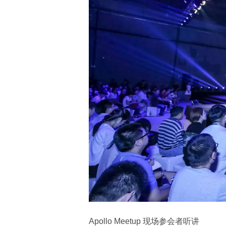
Apollo Meetup 现场参会者听讲