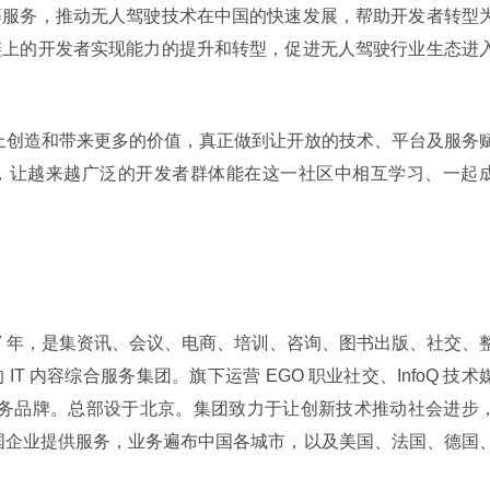
等服务，推动无人驾驶技术在中国的快速发展，帮助开发者转型
链上的开发者实现能力的提升和转型，促进无人驾驶行业生态进
的道路上创造和带来更多的价值，真正做到让开放的技术、平台及服务
，让越来越广泛的开发者群体能在这一社区中相互学习、一起
2007 年，是集资讯、会议、电商、培训、咨询、图书出版、社交、
T 内容综合服务集团。旗下运营 EGO 职业社交、InfoQ 技术
大业务品牌。总部设于北京。集团致力于让创新技术推动社会进步
 家中国企业提供服务，业务遍布中国各城市，以及美国、法国、德国