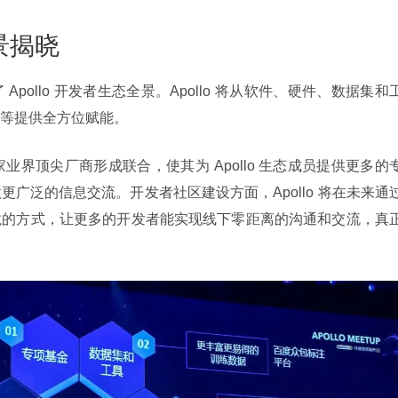
全景揭晓
pollo 开发者生态全景。Apollo 将从软件、硬件、数据集和
等提供全方位赋能。
多家业界顶尖厂商形成联合，使其为 Apollo 生态成员提供更多的
广泛的信息交流。开发者社区建设方面，Apollo 将在未来通
龙的方式，让更多的开发者能实现线下零距离的沟通和交流，真
。