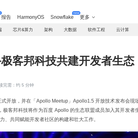
t
new
报告
HarmonyOS
Snowflake
更多

端
芯片&算力
架构
大数据
软件工程
云计算
 携手极客邦科技共建开发者生态
读完需：约 5 分钟
 正式开放，并在「Apollo Meetup」Apollo1.5 开放技术发布会现
来，极客邦科技将作为百度 Apollo 的生态联盟成员加入其开发者
力、共同赋能开发者社区的构建和壮大工作。