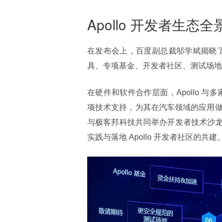
Apollo 开发者生态
在发布会上，百度副总裁邬学斌揭晓了 A
具、专项基金、开发者社区、测试场地
在硬件和软件合作层面，Apollo 与
项技术支持，为其在汽车领域的应用做更
与极客邦科技共同举办开发者技术沙
实践与落地 Apollo 开发者社区的共建