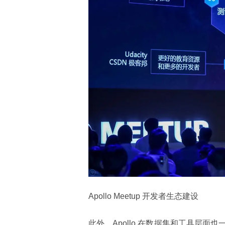
Apollo Meetup 开发者生态建设
此外，Apollo 在数据集和工具层