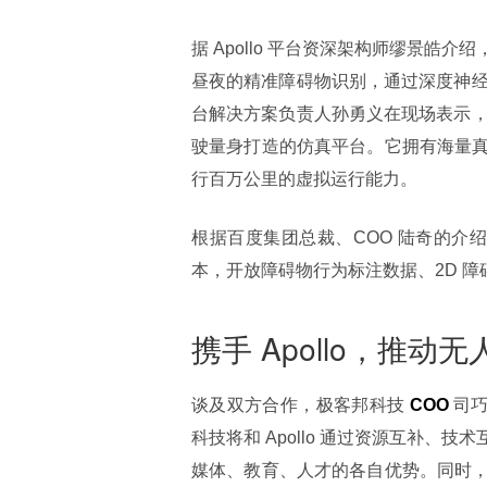
据 Apollo 平台资深架构师缪景
昼夜的精准障碍物识别，通过深度神经网
台解决方案负责人孙勇义在现场表示，A
驶量身打造的仿真平台。它拥有海量
行百万公里的虚拟运行能力。
根据百度集团总裁、COO 陆奇的介绍，在推
本，开放障碍物行为标注数据、2D 
携手 Apollo，推
谈及双方合作，极客邦科技 
COO
 司
科技将和 Apollo 通过资源互补
媒体、教育、人才的各自优势。同时