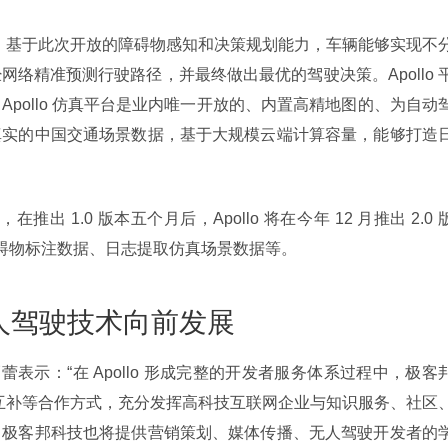
皓介绍，基于此次开放的障碍物感知和决策规划能力，车辆能够实现不
络精准预测行驶路径，并最终做出最优的驾驶决策。Apollo 
pollo 仿真平台是业内唯一开放的、内置高精地图的、为自动
真实的中国交通场景数据，基于大规模云端计算容量，能够打造
出 1.0 版本五个月后，Apollo 将在今年 12 月推出 2.0 
障碍物标注数据、日志提取仿真场景数据等。
动无人驾驶技术向前发展
巧蕾表示：“在 Apollo 形成完整的开发者服务体系过程中，极客
、技术互补等合作方式，充分发挥高科技互联网企业与知识服务、社区
，极客邦科技也将提供营销策划、媒体传播、无人驾驶开发者的