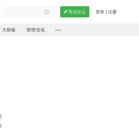
登录
注册

写点什么
/

大前端
管理/文化
面
形