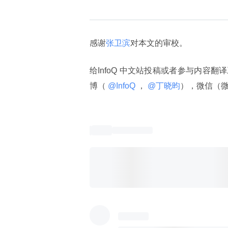
感谢
张卫滨
对本文的审校。
给InfoQ 中文站投稿或者参与内容翻
博（
 @InfoQ 
，
 @丁晓昀
），微信（