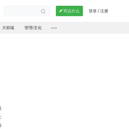
登录
注册

写点什么
/

大前端
管理/文化
具
上
标