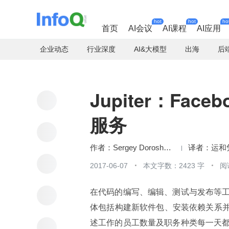
hot
hot
ho
首页
AI会议
AI课程
AI应用
企业动态
行业深度
AI&大模型
出海
后
Jupiter：Face
服务
Sergey Doroshenko
运和
2017-06-07
本文字数：2423 字
阅
在代码的编写、编辑、测试与发布等
体包括构建新软件包、安装依赖关系并运
述工作的员工数量及职务种类每一天