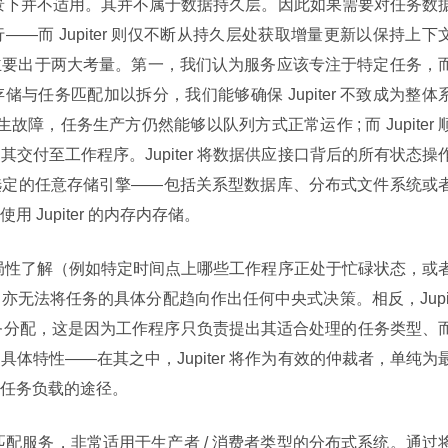
某些场景下并不适用。其并不属于数据持久层。因此如果需要对任务数
—而 Jupiter 则仅不断从持久层处获取增量更新以保持上下
主要出于两大考量。第一，我们认为服务应该专注于特定任务，
与任务匹配加以拆分，我们能够确保 Jupiter 不致成为整体
发生故障，任务生产方仍然能够以队列方式正常运作 ; 而 Jupiter 
交付至工作程序。Jupiter 将数据供应接口背后的所有状态操
选定的任意存储引擎——包括关系型数据库、分布式文件系统或
Jupiter 的内存内存储。
态的全局性了解（例如特定时间点上哪些工作程序正处于忙碌状态，或
亦无法将任务的具体分配趋向作出任何中央式决策。相反，Jupi
任务分配，这是因为工作程序只负责提出其适合处理的任务类型、
体特性——在其之中，Jupiter 将作为有效的仲裁者，单纯为
任务负载的途径。
任务匹配服务，非常适用于生产者 / 消费者类型的分布式系统。通过