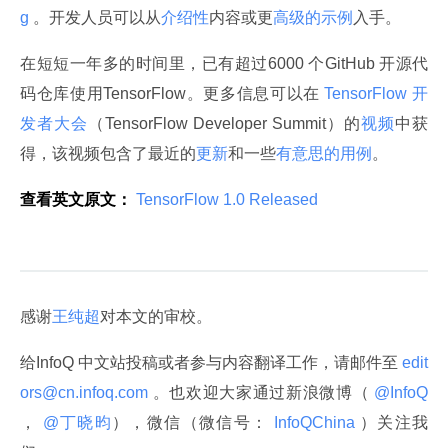
g 
。开发人员可以从
介绍性
内容或更
高级的示例
入手。
在短短一年多的时间里，已有超过6000 个GitHub 开源代
码仓库使用TensorFlow。更多信息可以在
 TensorFlow 开
发者大会
（TensorFlow Developer Summit）的
视频
中获
得，该视频包含了最近的
更新
和一些
有意思的
用
例
。
查看英文原文：
 TensorFlow 1.0 Released 
感谢
王纯超
对本文的审校。
给InfoQ 中文站投稿或者参与内容翻译工作，请邮件至
 edit
ors@cn.infoq.com 
。也欢迎大家通过新浪微博（
 @InfoQ 
，
 @丁晓昀
），微信（微信号：
 InfoQChina 
）关注我