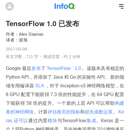
TensorFlow 1.0 已发布
Alex Giamas
谢旭
2017-03-08
本文字数：711 字
阅读完需：约 2 分钟
Google 最近
发布
了
 TensorFlow 
 1.0 
。该版本具有稳定的 
Python API，并添加了 Java 和 Go 的实验性 API。 新的领
域专用编译器
 XLA 
，对于 Inception-v3 神经网络模型，在 
8 GPU 配置下能获得 7.3 倍的性能提升，在 64 GPU 配置
下能获得 58 倍的提升。一个新的上层 API 可以帮助
构建
卷积神经网络
、计算
评估相关的指标
和
损失函数运算
。
 Ke
ras 
还可以
通过内置
模块
与TensorFlow
集成
。Keras 是一
个上层Python 神经网络库，旨在抽象深度学习以便快速实