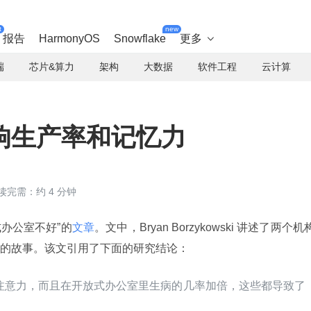
t
new
报告
HarmonyOS
Snowflake
更多

端
芯片&算力
架构
大数据
软件工程
云计算
响生产率和记忆力
读完需：约 4 分钟
式办公室不好”的
文章
。文中，Bryan Borzykowski 讲述了两个机
的故事。该文引用了下面的研究结论：
中注意力，而且在开放式办公室里生病的几率加倍，这些都导致了
。