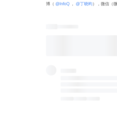
博（
 @InfoQ 
，
 @丁晓昀
），微信（