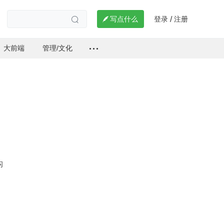
登录
注册

写点什么
/

大前端
管理/文化
构