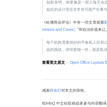
创新发明，倒更像是一群人每天在怠工
如此的设计理念非常有可能产生事
《哈佛商业评论》中有一些文章探索
mmons and Caves）
”和自治价值来
每个机构需要很好的平衡私人区和
临的挑战，讲得更细一些，就是取
查看英文原文
：
 Open Office Layouts 
感谢
薛命灯
对本文的审校。
给InfoQ 中文站投稿或者参与内容翻