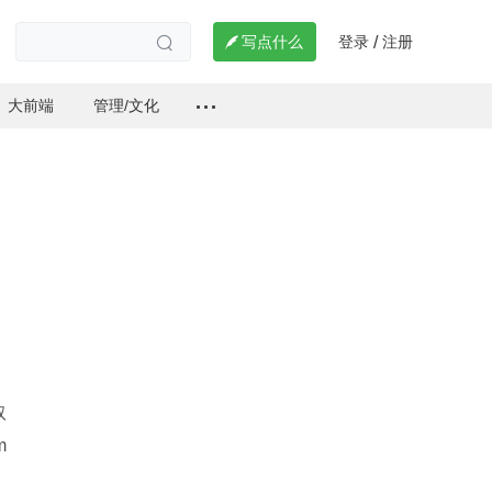
登录
注册

写点什么
/

大前端
管理/文化
取
m