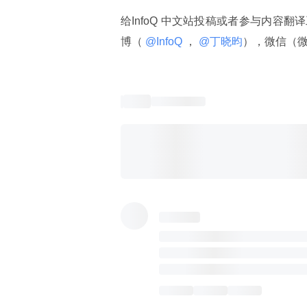
给InfoQ 中文站投稿或者参与内容翻
博（
 @InfoQ 
，
 @丁晓昀
），微信（