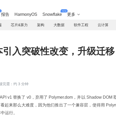
t
new
报告
HarmonyOS
Snowflake
更多

端
芯片&算力
架构
大数据
软件工程
云计算
.0 版本引入突破性改变，升级迁移
读完需：约 3 分钟
nts API v1 替换了 v0，弃用了 Polymer.dom，并以 Shadow DOM 
看起来那么大难度，因为他们推出了一个兼容层，使得用 Poly
版本中运行。