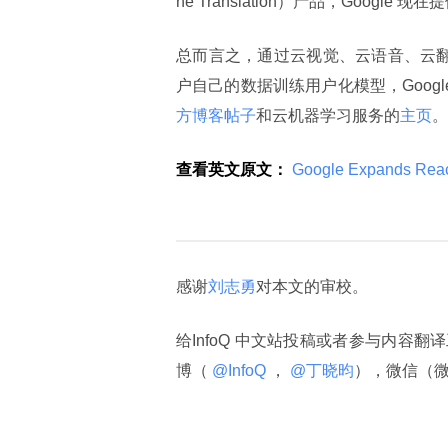
ne Translation）产品，Goog
总而言之，通过云视觉、云语音、云翻
户自己的数据训练用户化模型，Googl
方博客帖子
和云机器学习服务的
主页
。
查看英文原文：
 Google Expands Reach
感谢
刘志勇
对本文的审校。
给InfoQ 中文站投稿或者参与内容翻
博（
 @InfoQ 
，
 @丁晓昀
），微信（