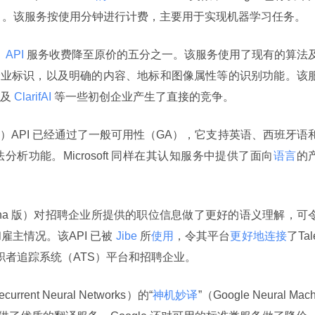
 
。该服务按使用分钟进行计费，主要用于实现机器学习任务。
API 
服务收费降至原价的五分之一。该服务使用了现有的算法
、企业标识，以及明确的内容、地标和图像属性等的识别功能。该
及
 ClarifAI 
等一些初创企业产生了直接的竞争。
nguage）API 已经通过了一般可用性（GA），它支持英语、西班牙语
析功能。Microsoft 同样在其认知服务中提供了面向
语言
的
pha 版）对招聘企业所提供的职位信息做了更好的语义理解，可
主情况。该API 已被
 Jibe 
所
使用
，令其平台
更好地连接
了Tal
现有的求职者追踪系统（ATS）平台和招聘企业。
current Neural Networks）的“
神机妙译
”（Google Neural Mach