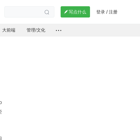
登录
注册

写点什么
/

大前端
管理/文化
o
些
 