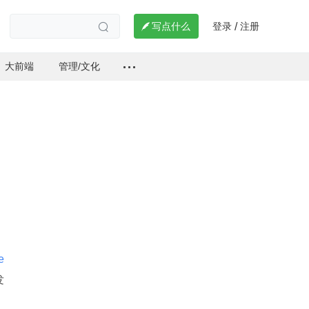
登录
注册

写点什么
/

大前端
管理/文化
 
发