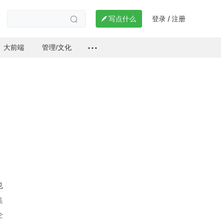
登录
注册

写点什么
/

大前端
管理/文化
也
集
企