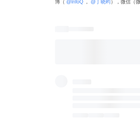
博（
 @InfoQ 
，
 @丁晓昀
），微信（