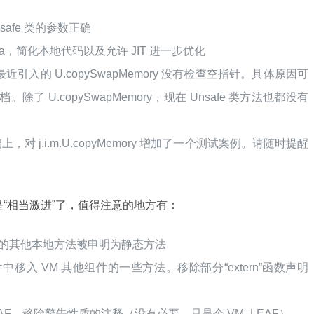
afe 类的参数正确
 java，简化本地代码以及允许 JIT 进一步优化
入的 U.copySwapMemory 没有检查空指针。具体原因可
er 的文档。除了 U.copySwapMemory，现在 Unsafe 类方法也都没有
基础上，对 j.i.m.U.copyMemory 增加了一个测试案例。请随时提醒
清理算是“相当激进”了，值得注意的地方有：
.cpp 中的其他本地方法被申明为静态方法
，文件中移入 VM 其他组件的一些方法。移除部分“extern”函数声明
EAF，移除警告性质的注释（没有必要，只是个 VM_LEAF）