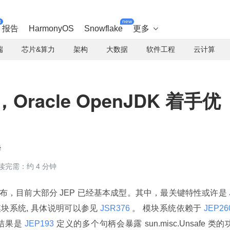
t
new
报告
HarmonyOS
Snowflake
更多

端
芯片&算力
架构
大数据
软件工程
云计算
，Oracle OpenJDK 着手优
华
读完需：约 4 分钟
2 季度发布，目前大部分 JEP 已经基本成型。其中，最关键特性或许是
 
平台的模块系统, 具体说明可以参见
 JSR376 
。 模块系统依赖于
结果是
 JEP193 
定义的多个句柄会暴露 sun.misc.Unsafe 类的