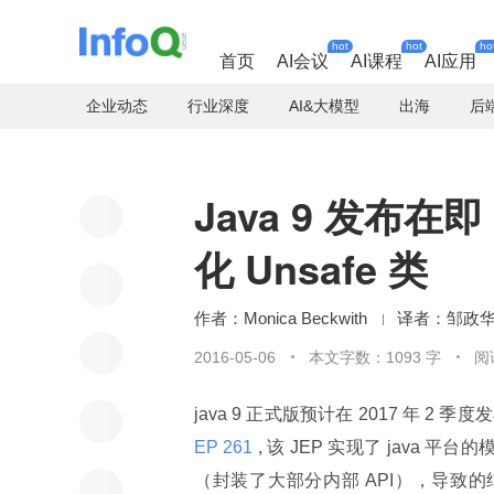
hot
hot
ho
首页
AI会议
AI课程
AI应用
企业动态
行业深度
AI&大模型
出海
后
Java 9 发布在即
化 Unsafe 类
Monica Beckwith
邹政
2016-05-06
本文字数：1093 字
阅
java 9 正式版预计在 2017 年 
EP 261 
, 该 JEP 实现了 java 
（封装了大部分内部 API），导致的