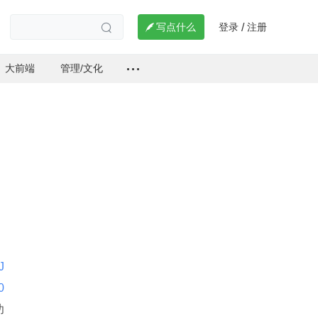
登录
注册

写点什么
/

大前端
管理/文化
J
 JEP260 
功