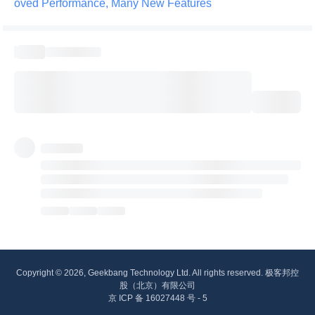
oved Performance, Many New Features 
Copyright © 2026, Geekbang Technology Ltd. All rights reserved. 极客邦控
股（北京）有限公司
京 ICP 备 16027448 号 - 5