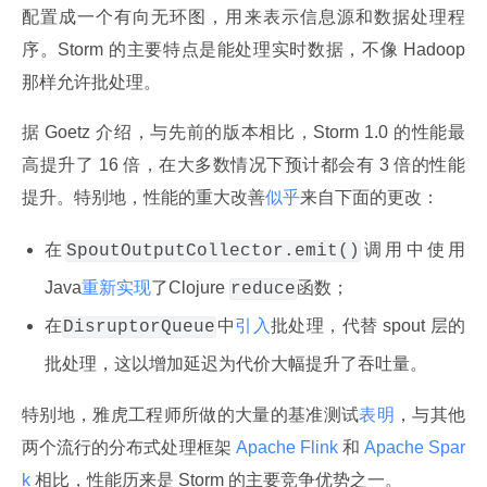
配置成一个有向无环图，用来表示信息源和数据处理程
序。Storm 的主要特点是能处理实时数据，不像 Hadoop 
那样允许批处理。
据 Goetz 介绍，与先前的版本相比，Storm 1.0 的性能最
高提升了 16 倍，在大多数情况下预计都会有 3 倍的性能
提升。特别地，性能的重大改善
似乎
来自下面的更改：
在
调用中使用
SpoutOutputCollector.emit()
Java
重新实现
了Clojure
函数；
reduce
在
中
引入
批处理，代替 spout 层的
DisruptorQueue
批处理，这以增加延迟为代价大幅提升了吞吐量。
特别地，雅虎工程师所做的大量的基准测试
表明
，与其他
两个流行的分布式处理框架
 Apache Flink 
和
 Apache Spar
k 
相比，性能历来是 Storm 的主要竞争优势之一。