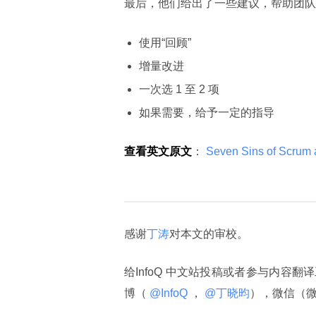
最后，他们给出了一些建议，帮助团队
使用“回顾”
增量改进
一次选 1 至 2 项
如果需要，给予一定的指导
查看英文原文
：
 Seven Sins of Scrum a
感谢
丁涛
对本文的审校。
给InfoQ 中文站投稿或者参与内容翻
博（
 @InfoQ 
，
 @丁晓昀
），微信（