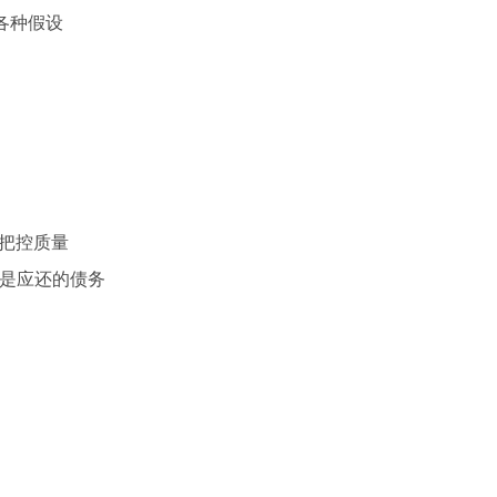
证各种假设
时把控质量
务是应还的债务