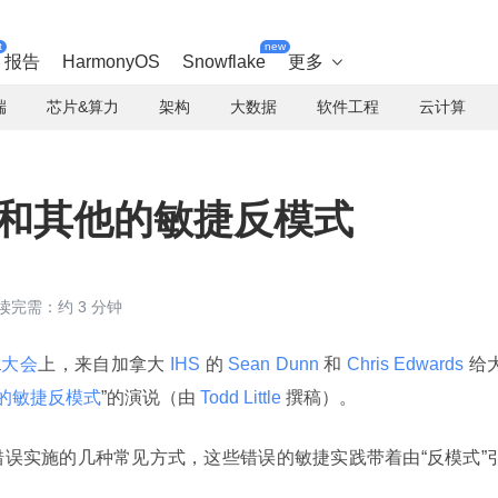
t
new
报告
HarmonyOS
Snowflake
更多

端
芯片&算力
架构
大数据
软件工程
云计算
宗罪和其他的敏捷反模式
读完需：约 3 分钟
a
大会
上，来自加拿大
 IHS 
的
 Sean Dunn 
和
 Chris Edwards 
给
他的敏捷反模式
”的演说（由
 Todd Little 
撰稿）。
误实施的几种常见方式，这些错误的敏捷实践带着由“反模式”