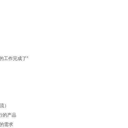
队的工作完成了”
值流）
可行的产品
正的需求