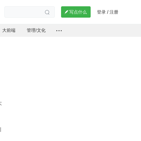
登录
注册

写点什么
/

大前端
管理/文化
大
引