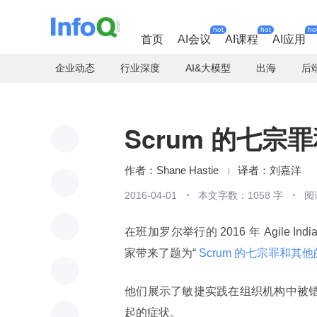
hot
hot
ho
首页
AI会议
AI课程
AI应用
企业动态
行业深度
AI&大模型
出海
后
Scrum 的七
Shane Hastie
刘嘉洋
2016-04-01
本文字数：1058 字
阅
在班加罗尔举行的 2016 年 Agile Indi
家带来了题为“
 Scrum 的七宗罪和其
他们展示了敏捷实践在组织机构中被错
起的症状。