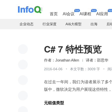
hot
hot
ho
首页
AI会议
AI课程
AI应用
企业动态
行业深度
AI&大模型
出海
后
C# 7 特性预览
Jonathan Allen
邵思华
2016-04-06
本文字数：3009 字
阅
在过去一年间，我们为读者展示了多
版中，微软决定为用户展现这些特性，使
元组值类型