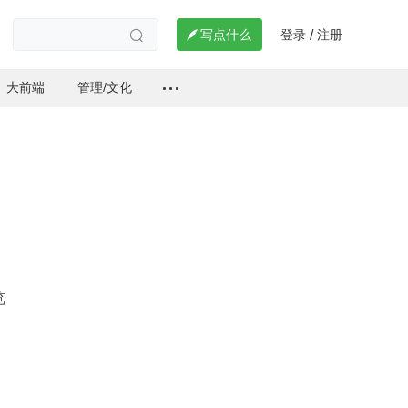
登录
注册

写点什么
/

大前端
管理/文化
览