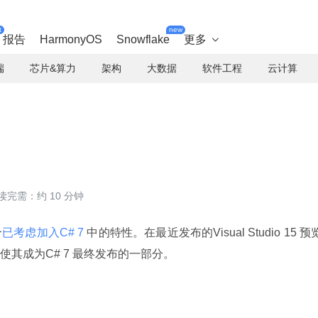
t
new
报告
HarmonyOS
Snowflake
更多

端
芯片&算力
架构
大数据
软件工程
云计算
读完需：约 10 分钟
个
已考虑加入C# 7 
中的特性。在最近发布的Visual Studio 15 预
其成为C# 7 最终发布的一部分。