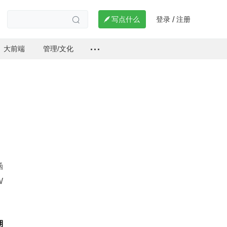
登录
注册

写点什么
/

大前端
管理/文化
涵
W