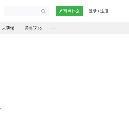
登录
注册

写点什么
/

大前端
管理/文化
在