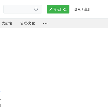
登录
注册

写点什么
/

大前端
管理/文化
e
的
命