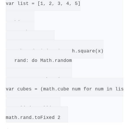
var list = [1, 2, 3, 4, 5]

# Objects:

var math =

   square: square

   cube: do |x| x * math.square(x)

   rand: do Math.random

# Array comprehensions:

var cubes = (math.cube num for num in list)
# Implicit calling:
