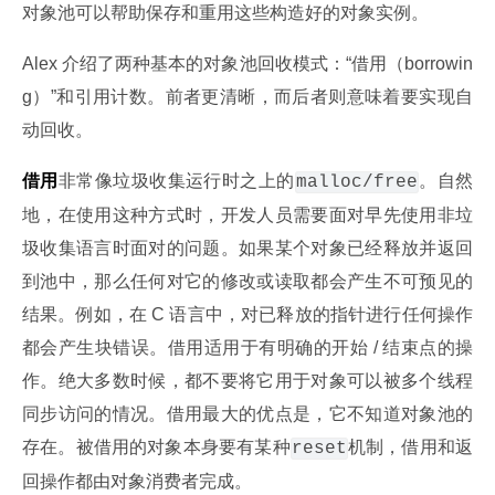
对象池可以帮助保存和重用这些构造好的对象实例。
Alex 介绍了两种基本的对象池回收模式：“借用（borrowin
g）”和引用计数。前者更清晰，而后者则意味着要实现自
动回收。
借用
非常像垃圾收集运行时之上的
。自然
malloc/free
地，在使用这种方式时，开发人员需要面对早先使用非垃
圾收集语言时面对的问题。如果某个对象已经释放并返回
到池中，那么任何对它的修改或读取都会产生不可预见的
结果。例如，在 C 语言中，对已释放的指针进行任何操作
都会产生块错误。借用适用于有明确的开始 / 结束点的操
作。绝大多数时候，都不要将它用于对象可以被多个线程
同步访问的情况。借用最大的优点是，它不知道对象池的
存在。被借用的对象本身要有某种
机制，借用和返
reset
回操作都由对象消费者完成。