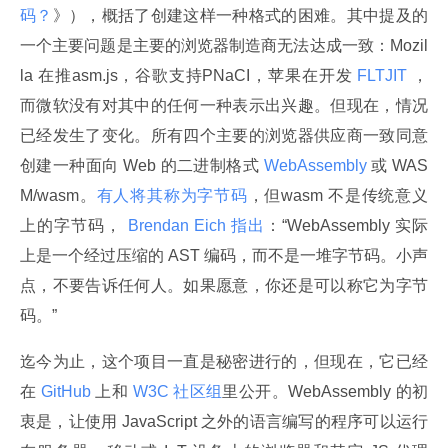
码？
》），概括了创建这样一种格式的困难。其中提及的
一个主要问题是主要的浏览器制造商无法达成一致：Mozil
la 在推asm.js，谷歌支持PNaCI，苹果在开发
 FLTJIT 
，
而微软没有对其中的任何一种表示出兴趣。但现在，情况
已经发生了变化。所有四个主要的浏览器供应商一致同意
创建一种面向 Web 的二进制格式
 WebAssembly 
或 WAS
M/wasm。
有人将其称为字节码
，但wasm 不是传统意义
上的字节码，
 Brendan Eich 指出
：“WebAssembly 实际
上是一个经过压缩的 AST 编码，而不是一堆字节码。小声
点，不要告诉任何人。如果愿意，你还是可以称它为字节
码。”
迄今为止，这个项目一直是秘密进行的，但现在，它已经
在
 GitHub 
上和
 W3C 社区组
里公开。WebAssembly 的初
衷是，让使用 JavaScript 之外的语言编写的程序可以运行