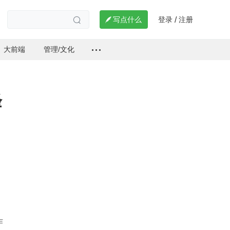
登录
注册

写点什么
/

大前端
管理/文化
峰
作