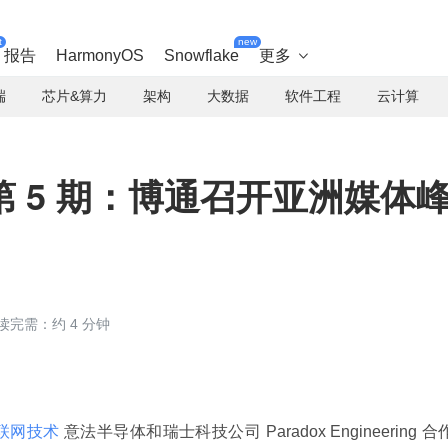
t
new
报告
HarmonyOS
Snowflake
更多

端
芯片&算力
架构
大数据
软件工程
云计算
 5 期：博通召开亚洲媒体
读完需：约 4 分钟
联网技术
意法半导体和瑞士科技公司 Paradox Engineering 合