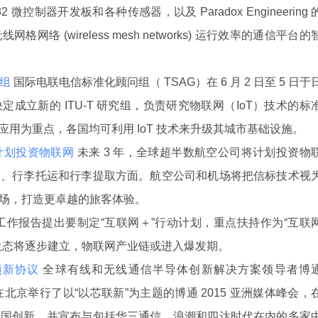
微控制器开发板和各种传感器，以及 Paradox Engineering 
络 (wireless mesh networks) 运行效率的通信平台的
组
国际电联电信标准化顾问组（ TSAG）在 6 月 2 日至 5 日于
成立新的 ITU-T 研究组，负责研究物联网（IoT）技术的标
 应用为重点，各国均可利用 IoT 技术来升级其城市基础设施。
计划投资物联网
未来 3 年，全球超半数航空公司将计划投资物
务、行李托运和行李提取方面。航空公司和机场将把信标技术视
场，打造更卓越的旅客体验。
工作报告提出要制定“互联网＋”行动计划，重点扶持作为“互联
生态将逐步建立，物联网产业链或进入爆发期。
项新协议
全球有线和无线通信半导体创新解决方案领导者博
5 日在北京举行了以“以芯联新”为主题的博通 2015 亚洲媒体峰会，
中国创新，并宣布与包括华三通信、浪潮和四达时代在内的多家