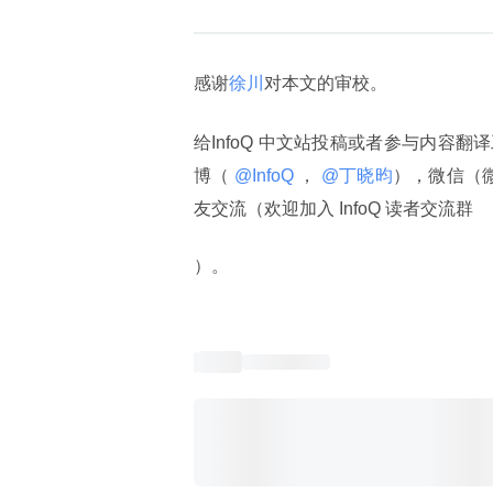
感谢
徐川
对本文的审校。
给InfoQ 中文站投稿或者参与内容翻
博（
 @InfoQ 
，
 @丁晓昀
），微信（
友交流（欢迎加入 InfoQ 读者交流群
）。