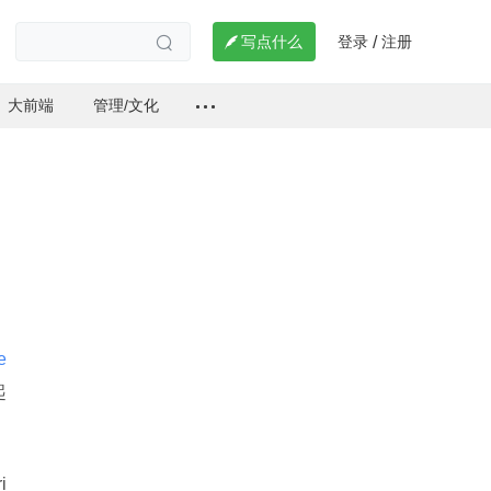
登录
注册

写点什么
/

大前端
管理/文化
e
起
i