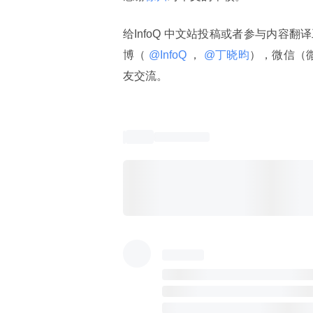
给InfoQ 中文站投稿或者参与内容翻
博（
 @InfoQ 
，
 @丁晓昀
），微信（
友交流。