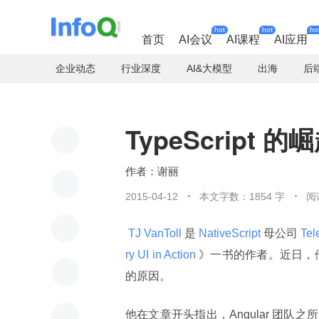
hot
hot
ho
首页
AI会议
AI课程
AI应用
企业动态
行业深度
AI&大模型
出海
后
TypeScript 的
谢丽
2015-04-12
本文字数：1854 字
阅
 TJ VanToll 
是
 NativeScript 
母公司
 Tel
ry UI in Action 
》一书的作者。近日，他在
的原因。
他在文章开头指出，Angular 团队之