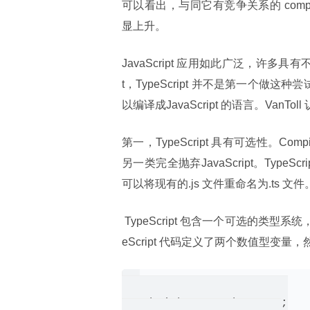
可以看出，与同它有竞争关系的 compile-to
显上升。
JavaScript 应用如此广泛，许多
t，TypeScript 并不是第一个做这种尝试
以编译成JavaScript 的语言。VanT
第一，TypeScript 具有可选性。Compi
另一类完全抛弃JavaScript。TypeS
可以将现有的.js 文件重命名为.ts 文件
 TypeScript 包含一个可选的类型系统，即允许开发人员根据需要决定是否使用类型。例如，下面的 Typ
eScript 代码定义了两个数值型变
var height : number = 2;
