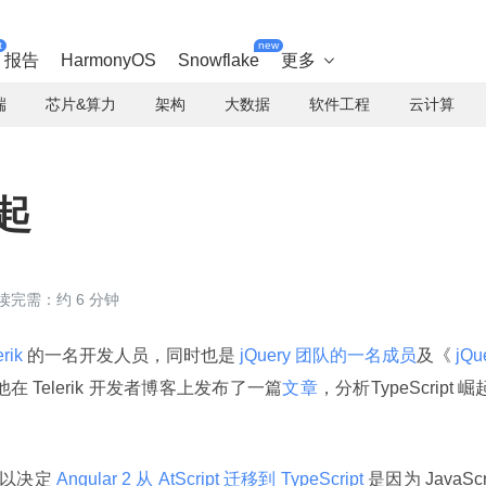
t
new
报告
HarmonyOS
Snowflake
更多

端
芯片&算力
架构
大数据
软件工程
云计算
崛起
读完需：约 6 分钟
erik 
的一名开发人员，同时也是
 jQuery 团队的一名成员
及《
 jQu
 Telerik 开发者博客上发布了一篇
文章
，分析TypeScript 崛
所以决定
 Angular 2 从 AtScript 迁移到 TypeScript 
是因为 JavaScr