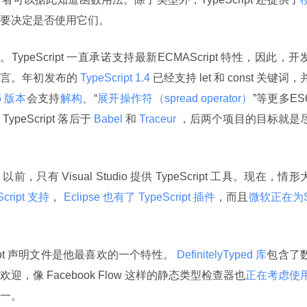
要决定是否使用它们。
 兼容。TypeScript 一直承诺支持最新ECMAScript 特性，因此，开
语言。年初发布的
 TypeScript 1.4 
已经支持 let 和 const 关键词，
5 版本
会支持
解构
、“
展开操作符（spread operator）
”等更多ES6
eScript 落后于
 Babel 
和
 Traceur 
，后两个项目的目标就是
前，只有 Visual Studio 提供 TypeScript 工具。现在，情形
cript 支持
，
 Eclipse 也有了 TypeScript 插件
，而且
微软正在为
cript 声明文件是他最喜欢的一个特性。
 DefinitelyTyped 库
包含了
像 Facebook Flow 这样的静态类型检查器也
正在考虑使
一。