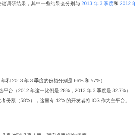
关键调研结果，其中一些结果会分别与
 2013 年 3 季度
和
 2012 
 年和 2013 年 3 季度的份额分别是 66% 和 57%）
平台（2012 年这一比例是 28%，2013 年 3 季度是 32.7%）
者份额（58%），这里有 42% 的开发者将 iOS 作为主平台。