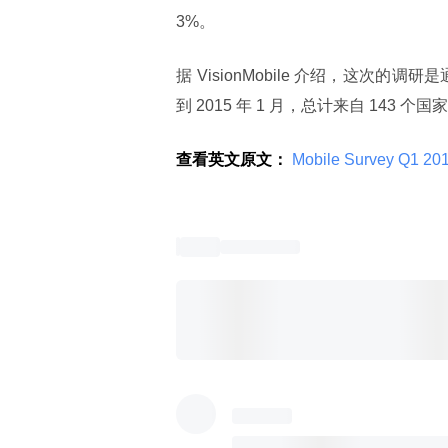
3%。
据 VisionMobile 介绍，这次的
到 2015 年 1 月，总计来自 143 
查看英文原文：
 Mobile Survey Q1 201