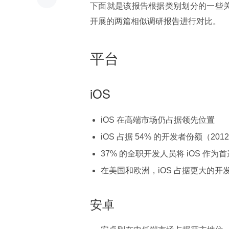
下面就是该报告根据类别划分的一些
开展的两篇相似调研报告进行对比。
平台
iOS
iOS 在高端市场仍占据领先位置
iOS 占据 54% 的开发者份额（2012
37% 的全职开发人员将 iOS 作为首选
在美国和欧洲，iOS 占据更大的开发
安卓