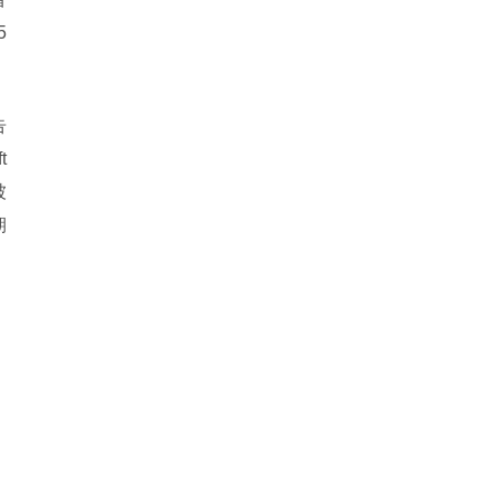
5
告
 
被
期