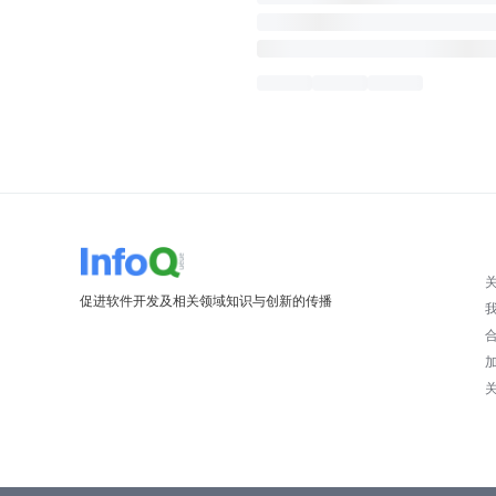
促进软件开发及相关领域知识与创新的传播