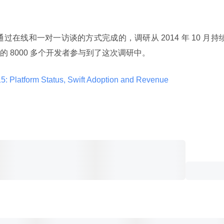
调研是通过在线和一对一访谈的方式完成的，调研从 2014 年 10 月持
个国家的 8000 多个开发者参与到了这次调研中。
5: Platform Status, Swift Adoption and Revenue 