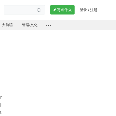
登录
注册

写点什么
/

大前端
管理/文化
 
种
年