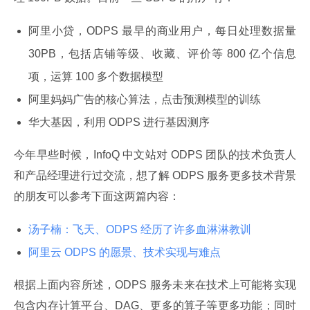
阿里小贷，ODPS 最早的商业用户，每日处理数据量
30PB，包括店铺等级、收藏、评价等 800 亿个信息
项，运算 100 多个数据模型
阿里妈妈广告的核心算法，点击预测模型的训练
华大基因，利用 ODPS 进行基因测序
今年早些时候，InfoQ 中文站对 ODPS 团队的技术负责人
和产品经理进行过交流，想了解 ODPS 服务更多技术背景
的朋友可以参考下面这两篇内容：
汤子楠：飞天、ODPS 经历了许多血淋淋教训
阿里云 ODPS 的愿景、技术实现与难点
根据上面内容所述，ODPS 服务未来在技术上可能将实现
包含内存计算平台、DAG、更多的算子等更多功能；同时