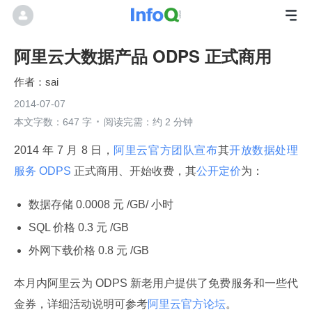
阿里云大数据产品 ODPS 正式商用
sai
2014-07-07
本文字数：647 字
阅读完需：约 2 分钟
2014 年 7 月 8 日，
阿里云官方团队宣布
其
开放数据处理
服务 ODPS 
正式商用、开始收费，其
公开定价
为：
数据存储 0.0008 元 /GB/ 小时
SQL 价格 0.3 元 /GB
外网下载价格 0.8 元 /GB
本月内阿里云为 ODPS 新老用户提供了免费服务和一些代
金券，详细活动说明可参考
阿里云官方论坛
。