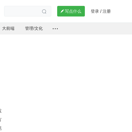
登录
注册

写点什么
/

大前端
管理/文化
兹
方
第