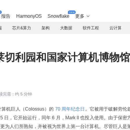
t
new
报告
HarmonyOS
Snowflake
更多

端
芯片&算力
架构
大数据
软件工程
云计算
莱切利园和国家计算机博物馆
读完需：约 5 分钟
算机巨人（Colossus）的
 70 周年纪念日
。它被用于破解劳伦
 月 5 日，它开始运行，同年 6 月，Mark II 也投入使用。由于保密
6 年）更为人们所熟知，并被视为世界上第一台计算机。尽管巨人是