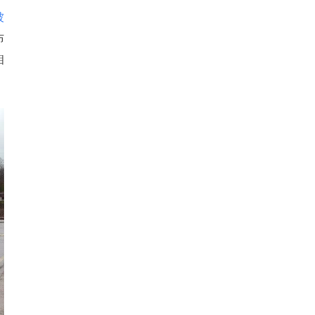
被
布
相