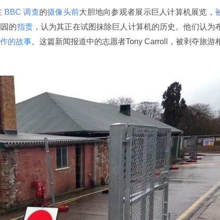
在
 BBC 调查
的
摄像头前
大胆地向参观者展示巨人计算机展览，
利园的
指责
，认为其正在试图抹除巨人计算机的历史。他们认为
作的故事
。这篇新闻报道中的志愿者Tony Carroll，被剥夺旅游