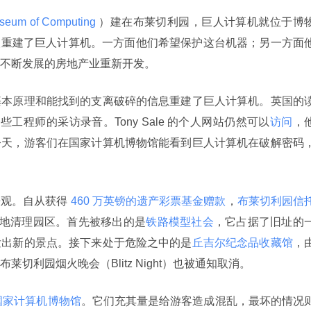
useum of Computing 
）建在布莱切利园，巨人计算机就位于博
人重建了巨人计算机。一方面他们希望保护这台机器；另一方面
不断发展的房地产业重新开发。
基本原理和能找到的支离破碎的信息重建了巨人计算机。英国的
些工程师的采访录音。Tony Sale 的个人网站仍然可以
访问
，
今天，游客们在国家计算机博物馆能看到巨人计算机在破解密码
乐观。自从获得
 460 万英镑的遗产彩票基金赠款
，
布莱切利园信
系统性地清理园区。首先被移出的是
铁路模型社会
，它占据了旧址的
发出新的景点。接下来处于危险之中的是
丘吉尔纪念品收藏馆
，
切利园烟火晚会（Blitz Night）也被通知取消。
国家计算机博物馆
。它们充其量是给游客造成混乱，最坏的情况