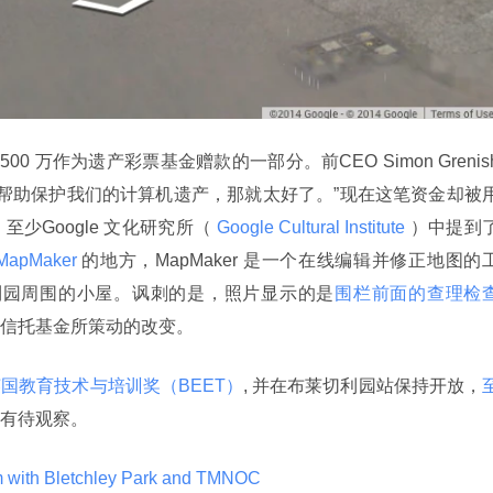
00 万作为遗产彩票基金赠款的一部分。前CEO Simon Grenish
e，帮助保护我们的计算机遗产，那就太好了。”现在这笔资金却被
少Google 文化研究所（
 Google Cultural Institute 
）中提到
MapMaker 
的地方，MapMaker 是一个在线编辑并修正地图的
莱切利园周围的小屋。讽刺的是，照片显示的是
围栏前面的查理检
信托基金所策动的改变。
国教育技术与培训奖（BEET）
, 并在布莱切利园站保持开放，
有待观察。
m with Bletchley Park and TMNOC 