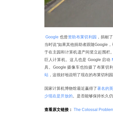
 Google 
也曾
资助布莱切利园
，捐献了5
当时说“如果其他捐助者跟随Googl
于在主园和计算机遗产间竖立起围栏。至
巨人计算机。这儿也是 Google 启动
 
具。Google 摄像车也拍摄了布
站
，这很好地说明了现在的布莱切利园
国家计算机博物馆最近赢得了
著名的英
少现在是开放的
。是否能够保持长久仍
查看原文链接：
 The Colossal Proble