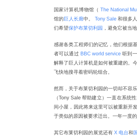
国家计算机博物馆（
 The National M
馆的
巨人长廊
中。
 Tony Sale 
和很多
们希望
保护布莱切利园
，避免它被当地
感谢各类工程师们的记忆，他们根据
者可以通过
 BBC world service 
听到一
解释了巨人计算机是如何被重建的。
飞快地搜寻着密码轮组合。
然而，关于布莱切利园的一切却不容
（Tony Sale 帮助建立）一直在
间小屋，因此将来这里可以被重新开
于类似的原因被要求迁出。一年一度的布莱
其它布莱切利园的展览还有
 X 电台
和