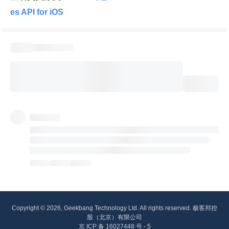
es API for iOS 
Copyright © 2026, Geekbang Technology Ltd. All rights reserved. 极客邦控
股（北京）有限公司
京 ICP 备 16027448 号 - 5