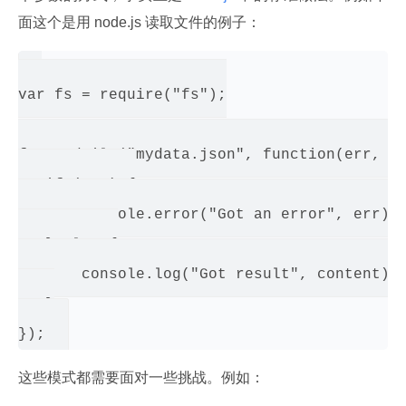
面这个是用 node.js 读取文件的例子：
var fs = require("fs");

fs.readFile("mydata.json", function(err, co
   if (err) {

       console.error("Got an error", err);

   } else {

       console.log("Got result", content);

   }

这些模式都需要面对一些挑战。例如：