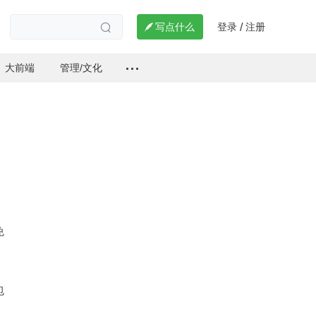
登录
注册

写点什么
/

大前端
管理/文化
免
包