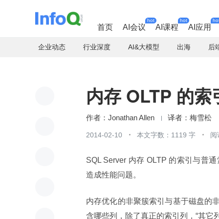
hot
hot
ho
首页
AI会议
AI课程
AI应用
企业动态
行业深度
AI&大模型
出海
后
内存 OLTP 的索
Jonathan Allen
梅雪松
2014-02-10
本文字数：1119 字
阅
SQL Server 内存 OLTP 
造成性能问题。
内存优化的非聚簇索引与基于磁盘的
含哪些列，除了真正的索引列，“其它