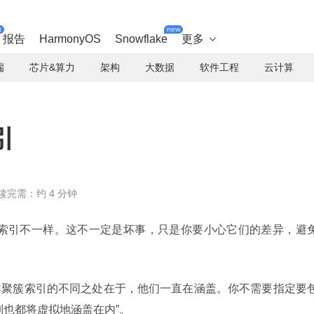
t
new
报告
HarmonyOS
Snowflake
更多

端
芯片&算力
架构
大数据
软件工程
云计算
引
读完需：约 4 分钟
的索引与普通索引不一样。这不一定是坏事，只是你要小心它们的差异，避
非聚簇索引的不同之处在于，他们一直在涵盖。你不需要指定要
列也都将虚拟地涵盖在内”。