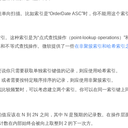
扫描。比如索引是“OrderDate ASC”时，你不能用这个索
引是为“点式查找操作（point-lookup operations）”
描和不等式查找操作。微软提供了一些
在非聚簇索引和哈希索引
是说你只需要获取单独索引键值的记录，则应使用哈希索引。
，或者需要按特定顺序排序的记录，则应使用非聚簇索引。
找比较频繁时，可以考虑建立两个索引。你可以在同一索引键上
应该在 N 到 2N 之间，其中 N 是预期的记录数。在操作层
的。桶计数在内部始终会被向上取整到 2 的下一次方。