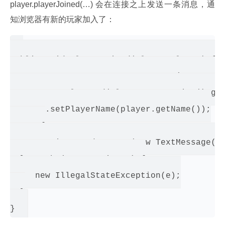
player.playerJoined(…) 会在连接之上发送一条消息，通
知浏览器有新的玩家加入了：
public void playerJoined(Player player) {

  GameEvent event = new GameEvent(GameEvent
  event.setPlayerId(player.getSession().get
  event.setPlayerName(player.getName());

  try {

     session.sendMessage(new TextMessage(ev
  } catch (IOException e) {

     new IllegalStateException(e);

  }
