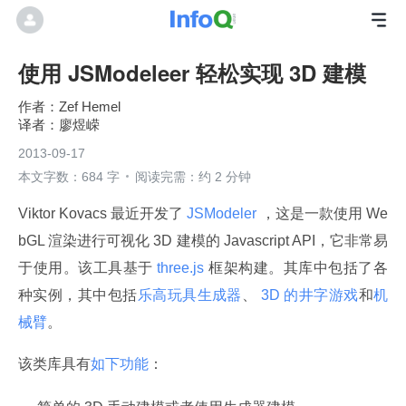
使用 JSModeleer 轻松实现 3D 建模
Zef Hemel
廖煜嵘
2013-09-17
本文字数：684 字
阅读完需：约 2 分钟
Viktor Kovacs 最近开发了
 JSModeler 
，这是一款使用 We
bGL 渲染进行可视化 3D 建模的 Javascript API，它非常易
于使用。该工具基于
 three.js 
框架构建。其库中包括了各
种实例，其中包括
乐高玩具生成器
、
 3D 的井字游戏
和
机
械臂
。
该类库具有
如下功能
：