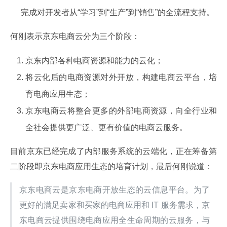
完成对开发者从“学习”到“生产”到“销售”的全流程支持。
何刚表示京东电商云分为三个阶段：
京东内部各种电商资源和能力的云化；
将云化后的电商资源对外开放，构建电商云平台，培
育电商应用生态；
京东电商云将整合更多的外部电商资源，向全行业和
全社会提供更广泛、更有价值的电商云服务。
目前京东已经完成了内部服务系统的云端化，正在筹备第
二阶段即京东电商应用生态的培育计划，最后何刚说道：
京东电商云是京东电商开放生态的云信息平台。为了
更好的满足卖家和买家的电商应用和 IT 服务需求，京
东电商云提供围绕电商应用全生命周期的云服务，与