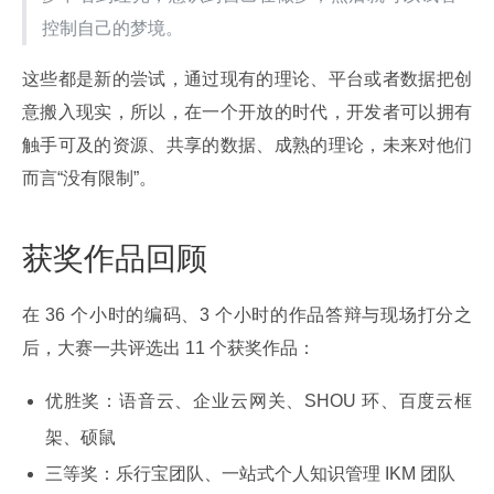
控制自己的梦境。
这些都是新的尝试，通过现有的理论、平台或者数据把创
意搬入现实，所以，在一个开放的时代，开发者可以拥有
触手可及的资源、共享的数据、成熟的理论，未来对他们
而言“没有限制”。
获奖作品回顾
在 36 个小时的编码、3 个小时的作品答辩与现场打分之
后，大赛一共评选出 11 个获奖作品：
优胜奖：语音云、企业云网关、SHOU 环、百度云框
架、硕鼠
三等奖：乐行宝团队、一站式个人知识管理 IKM 团队