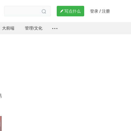
登录
注册

写点什么
/

大前端
管理/文化
易