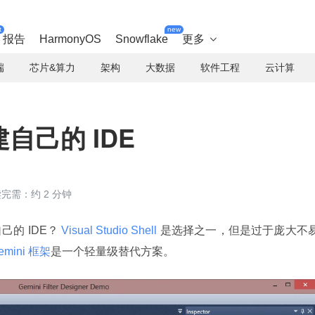
t
new
报告
HarmonyOS
Snowflake
更多

端
芯片&算力
架构
大数据
软件工程
云计算
建自己的 IDE
完需：约 2 分钟
的 IDE？
 Visual Studio Shell 
是选择之一，但是过于庞大不
emini 框架
是一个轻量级替代方案。