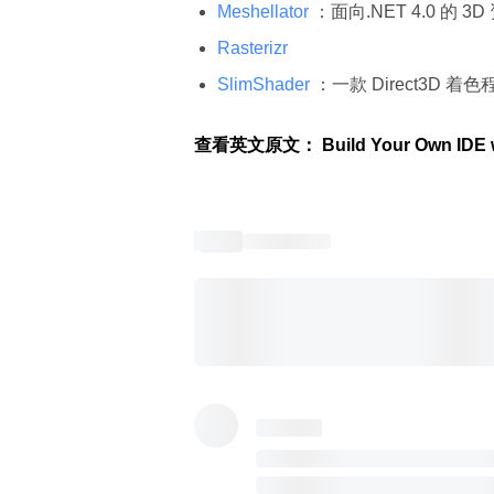
Meshellator
：面向.NET 4.0 的 3D
Rasterizr
SlimShader
：一款 Direct3D 
查看英文原文：
 Build Your Own IDE 