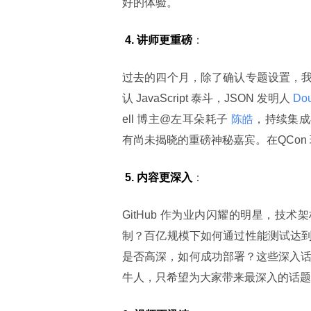
好的体验。
 4. 讲师更重磅
：
过去的四个月，除了确认专题设置，
认 JavaScript 泰斗，JSON 发明人
 Do
ell 博主@左耳朵耗子 
陈皓
，持续集成
有尚未揭晓的重磅神秘嘉宾。在QCo
 5. 内容更深入
：
GitHub 作为业内闪耀的明星，技术
制？百亿规模下如何通过性能测试达
是否高深，如何成功部署？这些深入话
牛人，只希望为大家带来最深入的话题