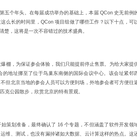
 在北京的第五个年头。在每届成功举办的基础上，本届 QCon 史无前例
这么长的时间里，QCon 项目组做了哪些工作？以下十点，可
加清楚，这将是一次不容错过的技术盛典。
会人数爆棚，为保证参会体验，我们只能提前停止售票。为给大家提
 大会的地址挪至了位于鸟巢东南侧的国际会议中心。该会址紧邻
。不但北京当地的参会人员可以方便到场，外地参会者可方便往
匹克公园散步，欣赏北京的特有景观。
始策划准备，最终确认了 16 个专题，不但涵盖了软件开发领
、运维、测试，也没有漏掉诸如大数据、云计算这样的热点。这