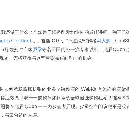
我们还做了什么？当然是仔细斟酌邀约业内的最佳讲师。除了已
uglas Crockford 
，丁香园 CTO、“小道消息”作者
冯大辉
，CoolS
与持续交付专家
乔梁
等若干国内外一流专家以外，此届QCon 
n 现场，您将获得与这些重磅嘉宾面对面的机会。
架构如何承载膨胀扩张的业务？跨终端的 WebKit 有怎样的渲染
到提速效果？双十一购物节如何承载全球最强购物狂潮？推荐系
题将在此届 QCon 一一为参会者展现。少量空白的议程不是没
，与最合适的人选。