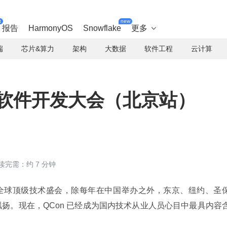
t
new
报告
HarmonyOS
Snowflake
更多

端
芯片&算力
架构
大数据
软件工程
云计算
全球软件开发大会（北京站）
读完需：约 7 分钟
 主办的全球顶级技术盛会，除每年在中国举办之外，东京、纽约、圣
帜飘扬。现在，QCon 已经成为国内技术从业人员心目中最具内容