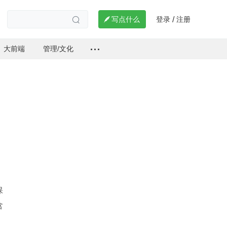
登录
注册

写点什么
/

大前端
管理/文化
保
含