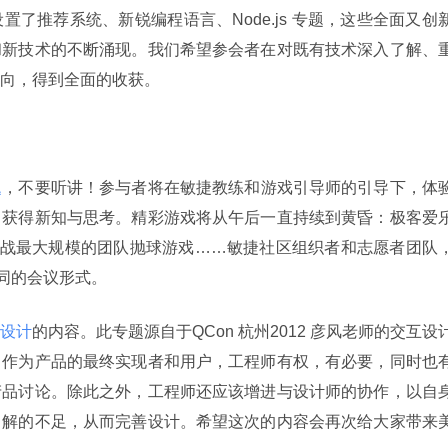
了推荐系统、新锐编程语言、Node.js 专题，这些全面又创
和新技术的不断涌现。我们希望参会者在对既有技术深入了解、
向，得到全面的收获。
题
，不要听讲！参与者将在敏捷教练和游戏引导师的引导下，体
中获得新知与思考。精彩游戏将从午后一直持续到黄昏：极客爱
队、挑战最大规模的团队抛球游戏……敏捷社区组织者和志愿者团队
不同的会议形式。
设计
的内容。此专题源自于QCon 杭州2012 彦风老师的交互设
，作为产品的最终实现者和用户，工程师有权，有必要，同时也
产品讨论。除此之外，工程师还应该增进与设计师的协作，以自
了解的不足，从而完善设计。希望这次的内容会再次给大家带来