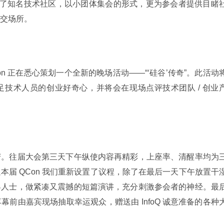
请了知名技术社区，以小团体集会的形式，更为参会者提供目睹
交场所。
on 正在悉心策划一个全新的晚场活动——“‘硅谷’传奇”。此活动
技术人员的创业好奇心，并将会在现场点评技术团队 / 创业
苦。往届大会第三天下午纵使内容再精彩，上座率、清醒率均为
本届 QCon 我们重新设置了议程，除了在最后一天下午放置干
界人士，做紧凑又震撼的短篇演讲，充分刺激参会者的神经。最
前由嘉宾现场抽取幸运观众，赠送由 InfoQ 诚意准备的各种