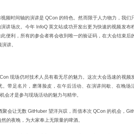
s 与视频时间轴的演讲是 QCon 的特色。然而限于人力物力，我们
讲场次。今年 InfoQ 英文站成功开发出更为快速的视频发布
。借此便利，所有的参会者将会收到唯一的验证码，在大会结束后的
频演讲。
Con 现场仍对技术人员有着无尽的魅力。这次大会迅速的视频
忧。带足名片，磨薄脸皮，在午后活动、在演讲间歇、在晚场
机会才是参与现场活动的魅力与精华。
会让无数 GitHuber 望洋兴叹，而借本次 QCon 的机会，Git
在春意盎然的夜晚，为大家奉上无限量的啤酒。