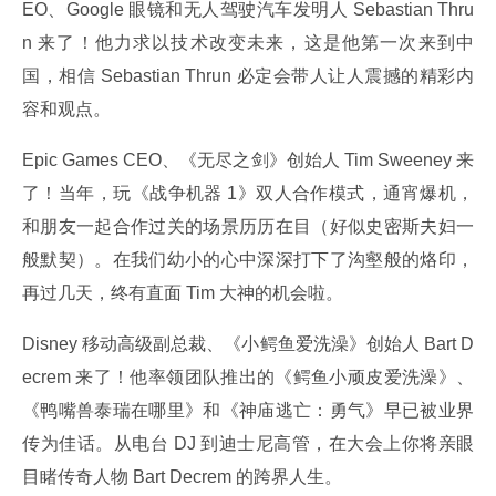
EO、Google 眼镜和无人驾驶汽车发明人 Sebastian Thru
n 来了！他力求以技术改变未来，这是他第一次来到中
国，相信 Sebastian Thrun 必定会带人让人震撼的精彩内
容和观点。
Epic Games CEO、《无尽之剑》创始人 Tim Sweeney 来
了！当年，玩《战争机器 1》双人合作模式，通宵爆机，
和朋友一起合作过关的场景历历在目（好似史密斯夫妇一
般默契）。在我们幼小的心中深深打下了沟壑般的烙印，
再过几天，终有直面 Tim 大神的机会啦。
Disney 移动高级副总裁、《小鳄鱼爱洗澡》创始人 Bart D
ecrem 来了！他率领团队推出的《鳄鱼小顽皮爱洗澡》、
《鸭嘴兽泰瑞在哪里》和《神庙逃亡：勇气》早已被业界
传为佳话。从电台 DJ 到迪士尼高管，在大会上你将亲眼
目睹传奇人物 Bart Decrem 的跨界人生。