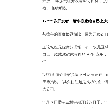
开放。“李彦宏让开发者瞬间拥有‘百
者。”杨晓明说。
17**** 岁开发者：请李彦宏给自己上
与往年的百度世界相比，因为开发者们
主论坛座无虚席的现场，有一块儿区
自己一款或炫酷或有趣的 APP 应用
们。
“以前觉得企业家挺遥不可及高高在上的
王养浩说，“其实往往越是成功的企业
大公司。”
9 月 3 日是学生新学期开始的日子。