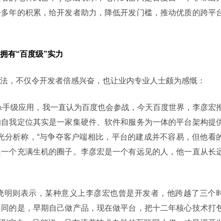
去多年的积累，给开发者助力，降低开发门槛，推动优质的跨平
拥有“百度级”实力
法，不仅令开发者倍感兴奋，也让业内专业人士颇为感慨：
杀手级应用，我一直认为百度也会参战，今天百度世界，李彦宏
的自我定位其实是一家集硬件、软件和服务为一体的平台架构提
光分析称，“与争夺客户端相比，平台的建成并不容易，但他看
起一个充满生机的圈子。李彦宏是一个有远见的人，他一直从长
晓明则表示，某种意义上李彦宏也曾是开发者，他跨越了三个
不同的是，早期自己做产品，现在做平台，把十二年核心技术打