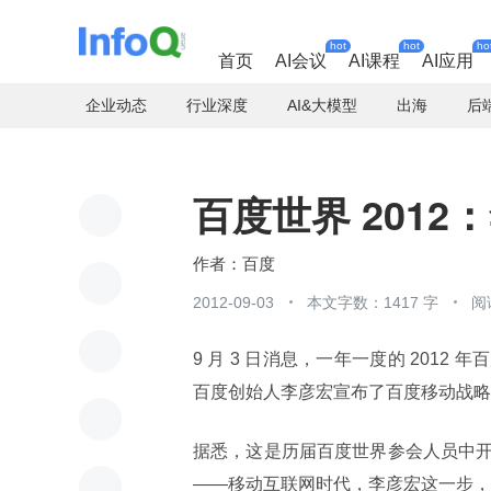
hot
hot
ho
首页
AI会议
AI课程
AI应用
企业动态
行业深度
AI&大模型
出海
后
百度世界 2012
百度
2012-09-03
本文字数：1417 字
阅
9 月 3 日消息，一年一度的 201
百度创始人李彦宏宣布了百度移动战略
据悉，这是历届百度世界参会人员中
——移动互联网时代，李彦宏这一步，