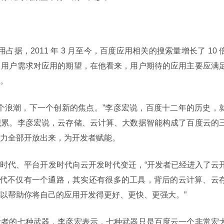
占据，2011 年 3 月至今，百度应用相关的搜索量增长了 10 
了用户需求对应用的期望，在他看来，用户期待的应用主要应满
。
个浪潮，下一个创新的焦点。”李彦宏说，百度十二年的历史，
积累。李彦宏说，云存储、云计算、大数据智能构成了百度云的
力全部开放出来，为开发者赋能。
时代、平台开发时代向云开发时代变迁，“开发者已经进入了云
时代不仅有一个通路，其实还有很多的工具，背后的云计算、云
以帮助你将自己的应用开发得更好、更快、更强大。”
发者的七种武器，李彦宏表示，七种武器只是百度云一个非常宏