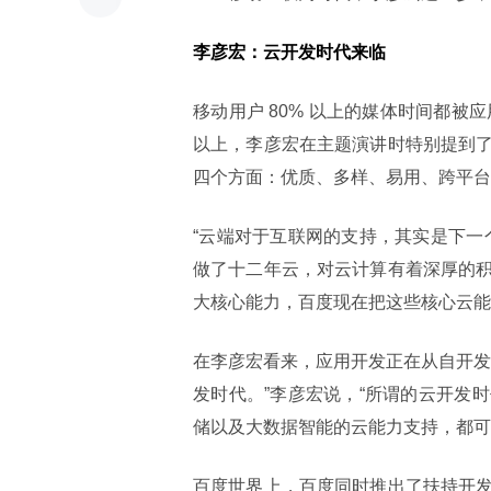
李彦宏：云开发时代来临
移动用户 80% 以上的媒体时间都被应用
以上，李彦宏在主题演讲时特别提到
四个方面：优质、多样、易用、跨平台
“云端对于互联网的支持，其实是下一
做了十二年云，对云计算有着深厚的
大核心能力，百度现在把这些核心云能
在李彦宏看来，应用开发正在从自开发
发时代。”李彦宏说，“所谓的云开发
储以及大数据智能的云能力支持，都可
百度世界上，百度同时推出了扶持开